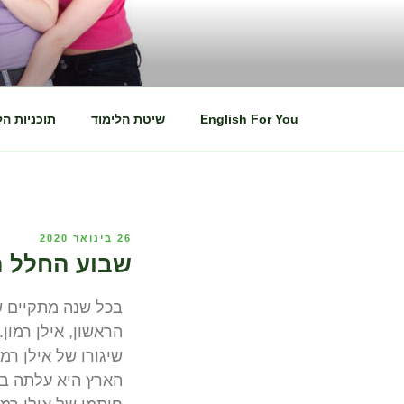
SH FOR YOU
גם אתה תדבר אנגלית באופן שוטף!
English For You
שיטת הלימוד
תוכניות הל
26 בינואר 2020
שבוע החלל הי
בכל שנה מתקיים ש
הראשון, אילן רמון
שיגורו של אילן ר
הארץ היא עלתה בא